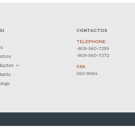
NU
CONTACTOS
TELEPHONE
:
io
-809-560-7259
-809-560-7272
otros
ductos
FAX:
560-9064
tacto
álogo