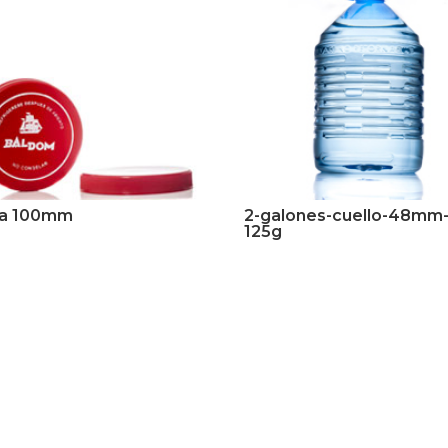
a 100mm
2-galones-cuello-48mm
125g