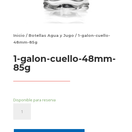
Inicio
/
Botellas Agua y Jugo
/ 1-galon-cuello-
48mm-85g
1-galon-cuello-48mm-
85g
Disponible para reserva
1-
galon-
cuello-
48mm-