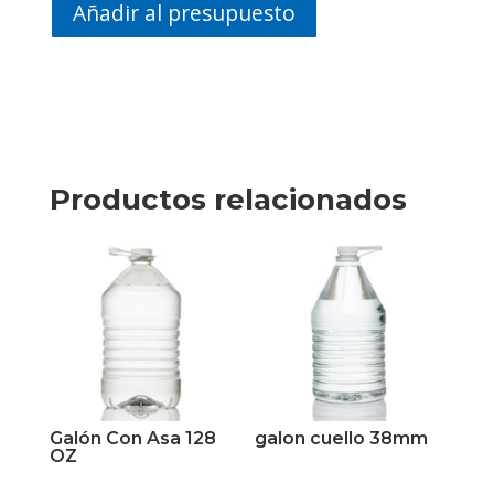
85g
Añadir al presupuesto
cantidad
Productos relacionados
Galón Con Asa 128
galon cuello 38mm
OZ